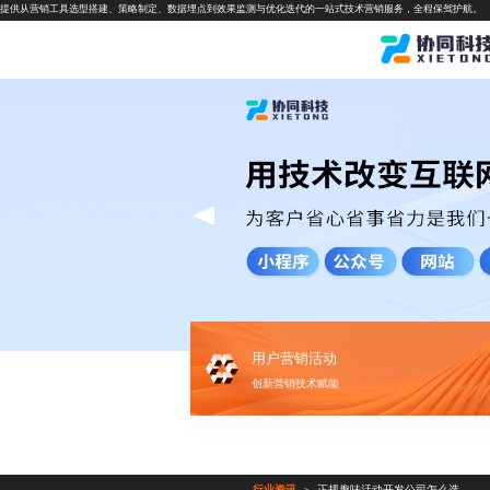
提供从营销工具选型搭建、策略制定、数据埋点到效果监测与优化迭代的一站式技术营销服务，全程保驾护航。
用户营销活动
创新营销技术赋能
行业资讯
正规趣味活动开发公司怎么选