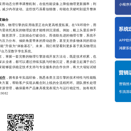
采用动态分辨率调整机制，在低性能设备上降低物理更新频率；利
，减少内存波动。这些技巧虽看似细微，却能在关键时刻提升整体
度融合
，物理引擎的应用场景正在向更高维度拓展。在VR环境中，用
均需依托真实的物理反馈才能维持沉浸感。例如，戴上头显后伸手
、随意漂浮，立刻就会打破信任。而借助先进的物理引擎，系统不
的压力分布、倾斜角度带来的滑动趋势，甚至支持多物体间的联动
能”升级为“体验基石”。未来，我们有望看到更多基于真实物理法
平台乃至数字孪生系统。
，掌握一套完整的物理引擎游戏开发方法论，既是技术积累，也
深从业者，都可以通过持续实践与经验沉淀，逐步建立起属于自己
家能够提供稳定技术支持与专业服务的合作伙伴，将大大缩短试错
制作
，拥有多年实战经验，熟悉各类主流引擎的技术特性与性能瓶
决方案，帮助客户实现从概念到上线的全流程闭环。团队擅长处理
资源管理，确保最终产品兼具视觉表现力与运行稳定性。如有相关
9082