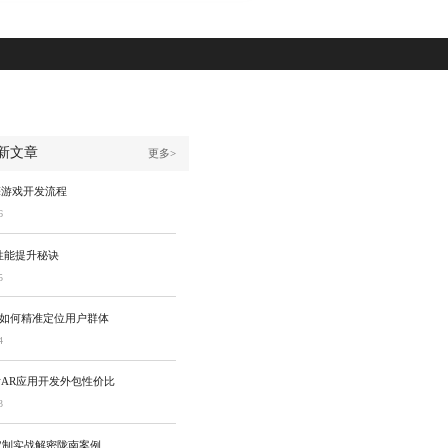
新文章
更多>
擎游戏开发流程
6
性能提升秘诀
5
P如何精准定位用户群体
4
AR应用开发外包性价比
3
定制实战解密陇南案例