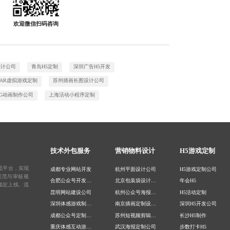
欢迎微信扫码咨询
设计公司
青岛H5定制
深圳广告H5开发
AR虚拟游戏定制
苏州插画长图设计公司
G动画制作公司
上海活动小程序定制
技术外包服务
营销物料设计
H5游戏定制
流平台，实现
成都专业网站开发
杭州平面设计公司
H5游戏定制公司
规范与审核规
合肥公众号开发公司
北京包装袋设计公司
年会H5
稳定上线、流
昆明网站建设公司
杭州公众号海报设计公司
H5活动定制
深圳体感游戏制作公司
南京插画定制设计公司
深圳H5开发公司
成都公众号定制公司
苏州短视频剪辑处理
长沙H5制作
重庆体感互动游戏制作
武汉海报定制公司
步数打卡H5