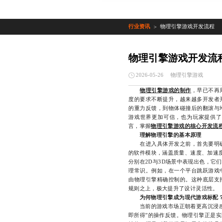
行业资讯
物理引擎游戏开发流程
>
物理引擎游戏开发流
物理引擎游戏
2026-05-26
物理引擎游戏的制作
，早已不再
度的要求不断提升，越来越多开发者
的重力反馈，到物体碰撞后的翻滚与
游戏世界更加可信，也为玩家提供了
言，掌握
物理引擎游戏的核心开发流
理解物理引擎的基本原理
在进入具体开发之前，首先要明确
的软件模块，涵盖质量、速度、加速度、摩
分别在2D与3D场景中表现出色，它
理常识。例如，在一个平台跳跃游戏
由物理引擎精确控制的。这种底层支
规则之上，极大提升了设计灵活性。
为何物理引擎成为现代游戏标配
当前的游戏市场正朝着更高沉浸感的
即所得”的操作反馈。物理引擎正是