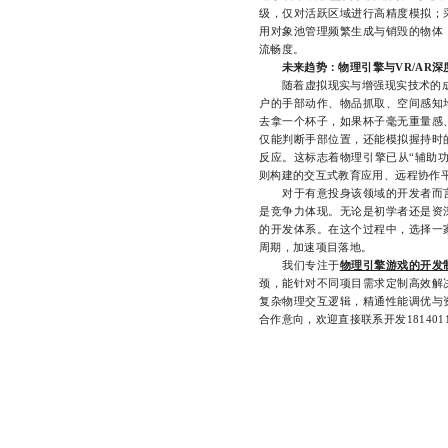
级，仅对活跃区域进行高精度模拟；
用对象池管理频繁生成与销毁的物体
流畅度。
未来趋势：物理引擎与VR/AR深
随着虚拟现实与增强现实技术的成熟
户的手部动作、物品抓取、空间感知
去拿一个杯子，如果杯子毫无重量感
仅能判断手部位置，还能模拟握持时
反应。这标志着物理引擎已从“辅助功
则构建的交互式教育应用、远程协作
对于有意投身该领域的开发者而言
是竞争力体现。无论是初学者还是资
的开发体系。在这个过程中，选择一
周期，加速项目落地。
我们专注于
物理引擎游戏的开发
颈，能针对不同项目需求定制高效解
复杂物理交互逻辑，精通性能调优与
合作意向，欢迎直接联系开发1814011