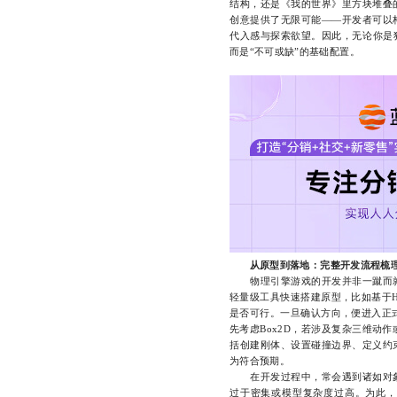
结构，还是《我的世界》里方块堆叠
创意提供了无限可能——开发者可以
代入感与探索欲望。因此，无论你是
而是“不可或缺”的基础配置。
从原型到落地：完整开发流程梳
物理引擎游戏的开发并非一蹴而就
轻量级工具快速搭建原型，比如基于HTML5
是否可行。一旦确认方向，便进入正
先考虑Box2D，若涉及复杂三维动作
括创建刚体、设置碰撞边界、定义约
为符合预期。
在开发过程中，常会遇到诸如对象
过于密集或模型复杂度过高。为此，