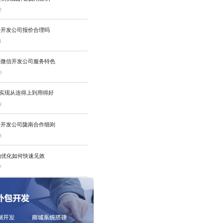
2
件开发公司报价合理吗
1
业微信开发公司服务特色
0
何实现从连得上到用得好
9
件开发公司陇南合作细则
8
地优化如何快速见效
7