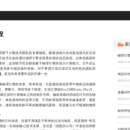
程
最
局限于少数技术团队的专属领域。随着游戏行业对真实感与交互深
物理引
开始关注如何通过物理引擎实现更自然的动态表现。从角色跳跃时
2026-05-2
堆积，这些细节背后都依赖于物理引擎的强大计算能力。它不仅让
更具参与感的操作体验。对于希望打造沉浸式互动内容的团队而
程
，是迈向高质量作品的关键一步。
淘宝H5
2026-05-2
物理引擎的本质。简单来说，它是模拟现实世界中物体运动规律
擦力、弹性等多个维度。主流引擎如Box2D和Unity PhysX，
直播AP
们通过实时计算物体之间的相互作用，确保游戏内的动态行为符合物
2026-05-2
中，角色落地时的反弹力度、不同材质地面带来的减速差异，都是
持，使得游戏机制不再依赖硬编码逻辑，而是建立在可预测的物理
如何评估
？
2026-05-2
方向演进，玩家不再满足于简单的点击与响应，而是期待“所见
实现这一目标的核心技术支撑。无论是《愤怒的小鸟》中复杂的弹射
AI软件