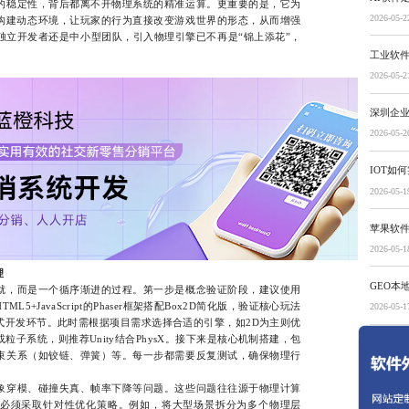
的稳定性，背后都离不开物理系统的精准运算。更重要的是，它为
2026-05-2
构建动态环境，让玩家的行为直接改变游戏世界的形态，从而增强
独立开发者还是中小型团队，引入物理引擎已不再是“锦上添花”，
工业软
2026-05-2
深圳企
2026-05-2
IOT如
2026-05-1
苹果软
2026-05-1
理
GEO本
，而是一个循序渐进的过程。第一步是概念验证阶段，建议使用
+JavaScript的Phaser框架搭配Box2D简化版，验证核心玩法
2026-05-1
式开发环节。此时需根据项目需求选择合适的引擎，如2D为主则优
或粒子系统，则推荐Unity结合PhysX。接下来是核心机制搭建，包
束关系（如铰链、弹簧）等。每一步都需要反复测试，确保物理行
穿模、碰撞失真、帧率下降等问题。这些问题往往源于物理计算
必须采取针对性优化策略。例如，将大型场景拆分为多个物理层