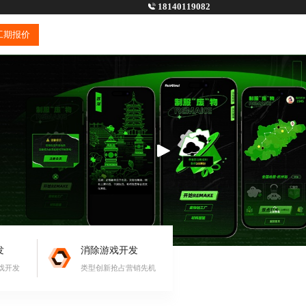
18140119082
工期报价
发
消除游戏开发
戏开发
类型创新抢占营销先机