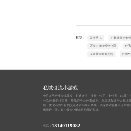
标签：
国庆节H5
广州插画定制
西安吉祥物设计公司
合肥
深圳营销游戏定制
合肥M
私域引流小游戏
专注多平台小游戏开发，打通微信、抖音、快手、支付宝、H5等主
一次开发多端部署，降低跨平台开发成本。深度适配各平台技术
则，优化不同平台的交互逻辑与展示效果，确保游戏在各渠道均能
畅运行，助力客户最大化覆盖目标用户群体。
18140119082
电话：