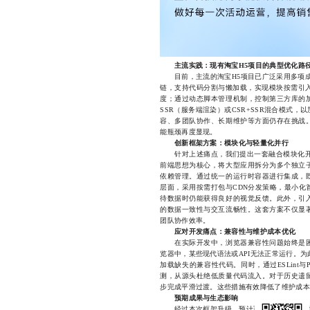
主流实践：现有淘宝H5项目的典型优化路
目前，主流的淘宝H5项目已广泛采用多项成熟优化
链，支持代码分割与懒加载，实现模块按需引入；使用
度；通过动态脚本管理机制，控制第三方库的
SSR（服务端渲染）或CSR+SSR混合模式
容、多团队协作、长期维护等方面仍存在挑战
能瓶颈再度显现。
创新框架方案：模块化与轻量化并行
针对上述痛点，我们提出一套融合模块化开发
前端思想为核心，将大型应用拆分为多个独立
依赖管理。通过统一的运行时容器进行集成，
层面，采用按需打包与CDN分发策略，最小化
待数据时仍能获得良好的视觉反馈。此外，引
的数据一致性与交互流畅性。这套方案不仅显
团队协作效率。
应对开发痛点：兼容性与维护成本优化
在实际开发中，浏览器兼容性问题始终是困
览器中，某些现代语法或API无法正常运行。为此
加载缺失的兼容性代码。同时，通过ESLint与Pr
测，从源头杜绝低质量代码流入。对于历史遗
步完成平滑过渡。这些措施有效降低了维护成本
预期成果与生态影响
经过本次框架升级，预计可实现页面首屏时间缩