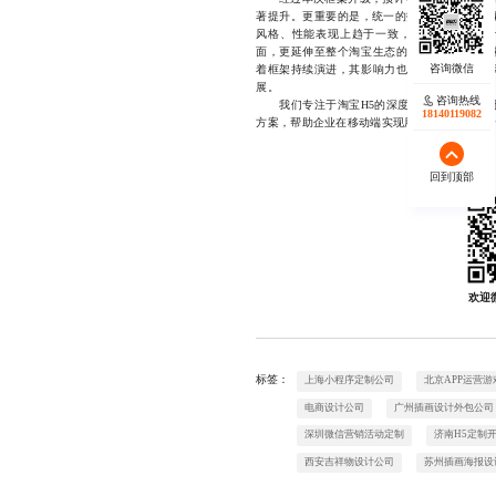
著提升。更重要的是，统一的技术标准与开发规
风格、性能表现上趋于一致，极大增强了品牌
面，更延伸至整个淘宝生态的移动端体验，为
着框架持续演进，其影响力也将从单一平台扩
展。
咨询热线
我们专注于淘宝H5的深度定制开发，致力于
18140119082
方案，帮助企业在移动端实现用户体验与商业价值的双
回到顶部
欢迎
标签：
上海小程序定制公司
北京APP运营游
电商设计公司
广州插画设计外包公司
深圳微信营销活动定制
济南H5定制
西安吉祥物设计公司
苏州插画海报设