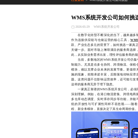
>
WMS系统开发公司如何挑
WMS系统开发公司
2026-05-29
在数字化转型不断深化的当下，越来越多制
作为连接供应链与仓储运营的核心工具，
WM
跃、产业生态多元的背景下，如何挑选一家真正
关键一步。面对市场上琳琅满目的服务商选择
此，从实际业务需求出发，理性评估服务商的能
当前，多数地区的WMS系统开发公司仍集中
制能力。尤其是在多仓协同、跨境物流、保税
模块，难以支撑企业未来的发展节奏。更值得
施的现象，前期承诺丰富，后期落地却响应滞
题。这类问题不仅影响运营效率，还可能引发
这样的服务商无异于埋下隐患。
一家真正靠谱的WMS系统开发公司，必须同
深刻理解。例如，在港口物流密集、跨境电商
多仓库动态调度、实时库存同步等功能，并能
统的开放性与可扩展性同样不容忽视——随着
程、新业务模块，直接决定了其生命周期价值。