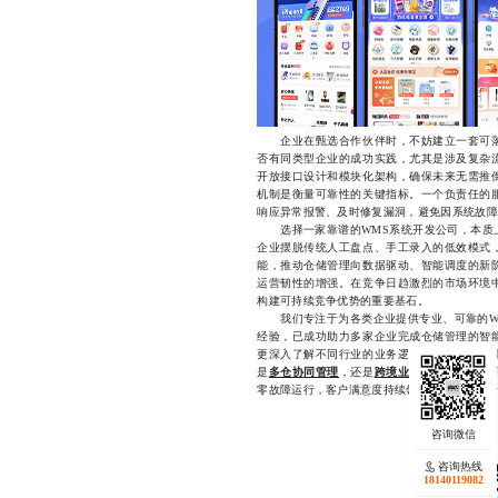
企业在甄选合作伙伴时，不妨建立一套可落
否有同类型企业的成功实践，尤其是涉及复杂
开放接口设计和模块化架构，确保未来无需推
机制是衡量可靠性的关键指标。一个负责任的
响应异常报警、及时修复漏洞，避免因系统故障
选择一家靠谱的WMS系统开发公司，本质上
企业摆脱传统人工盘点、手工录入的低效模式
能，推动仓储管理向数据驱动、智能调度的新
运营韧性的增强。在竞争日趋激烈的市场环境
构建可持续竞争优势的重要基石。
我们专注于为各类企业提供专业、可靠的WM
经验，已成功助力多家企业完成仓储管理的智
更深入了解不同行业的业务逻辑与操作痛点，
是
多仓协同管理
，还是
跨境业务对接
，我们都
零故障运行，客户满意度持续领先。如果您正考虑升
咨询热线
18140119082