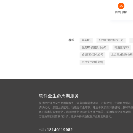
回到顶部
欢迎
标签：
年会H5
长沙H5游戏制作公司
重庆H5长图设计公司
啤酒宣传H5
成都SEM优化公司
北京商城制作公司
支付宝小程序定制
软件全生命周期服务
提供软件开发全生命周期服务，涵盖前期需求调研、方案规划，中期研发测试
调试优化，后期上线运维、功能迭代全环节。建立专属项目对接机制，及时响
客户需求与调整意见，确保软件完全贴合业务使用场景。采用模块化开发架构
方便后期功能拓展与升级，让软件持续适配客户业务发展变化。
18140119082
电话：