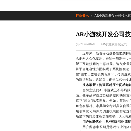
行业资讯
AR小游戏开发公司技术
>
AR小游戏开发公司
AR小游戏开发公司
2026-06-08
近年来，随着移动设备性能的持续提
念走向大众化应用。在这一浪潮中，
塑了互动娱乐的生态格局。这类企业
跨平台兼容性方面实现了系统性突破，
馈”需求日益增长的背景下，传统游
的新型玩法。这背后，正是以领先技
技术革新：构建高精度空间感知
当前主流的AR小游戏已不再局限于
面。领军品牌通过自研的空间映射算
真正“融入”现实世界。例如，某款
角色在楼梯、家具间穿行时具备合理
层引擎优化与算力调度机制的持续迭
场景下的同步体验更加流畅，为大规
用户体验优化：从“可玩”到“愿玩
用户留存率长期是游戏行业的痛点