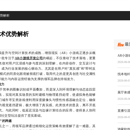
优势解析
技术优势解析
最
升与空间计算技术的成熟，增强现实（AR）小游戏正逐步从概
AR小游
一批专注于
AR小游戏开发公司
的崛起，不仅推动了技术落地，更重
2026-06-0
凭借对用户沉浸感与参与度的深刻理解，在内容创作、交互设计与
成为行业发展的核心驱动力。尤其是在用户对“真实感”和“即时反
戏模式的同质化困境被彻底打破，取而代之的是更具创意与社交属性
找本地H
术能力与内容运营经验为支撑的领军品牌在持续发力。
2026-06-0
能力
简单的图像识别或平面叠加，而是深入到环境理解与动态追踪层
展厅体
法，实现对真实场景的实时建模与物理遮挡处理，使虚拟角色能够
2026-06-0
热门城市寻宝类游戏便利用深度摄像头与惯性传感器融合定位，确保
的视觉遮挡逻辑，极大增强了真实感。此类技术的普及，离不开底
代。与此同时，低延迟渲染与边缘计算结合的应用，使得多人协同
直播引
模社交型玩法提供了坚实基础。
2026-06-0
”的跨越
之一，而领军品牌通过精细化运营策略有效缓解了这一难题。其
鸿蒙软