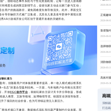
激励”，借助动态事件系统与个性化奖励机制，让每一次进入游戏都
2026-06-0
时间维度生成的限定剧情节点，促使玩家主动走出家门参与互动；
适合用户的挑战路径，避免因难度失衡导致流失。此外，界面交互
指令等非触控方式被广泛集成，尤其在儿童及老年群体中展现出更
正规趣
优秀AR小游戏开发公司区别于普通开发者的关键所在。
2026-06-0
靠谱预约
2026-06-0
选择物
2026-06-0
消防物
2026-05-3
高效对接
放增长潜力
利，但随着用户对体验质量要求提高，单一收入模式难以维系长
2026-05-3
务+生态”的复合型盈利结构。一方面，与本地商户合作推出实景打
面，开放
UGC创作平台
，鼓励玩家自主设计关卡并分享收益，形成
游戏嵌入教育、文旅等领域，如博物馆导览、校园安全演练等场景，
提升了项目的社会价值，也为可持续运营注入新活力。
商技术接口不兼容、数据格式混乱等问题严重制约行业发展。而