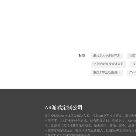
标签：
攀枝花APP定制开发
沈阳
北京活动海报设计公司
深
重庆APP活动图设计
广州
AR游戏定制公司
提供全链路AR游戏开发解决方案，深耕AR交互技术研发，擅长定
空间寻宝、AR打卡等特色游戏。结合图像识别、空间定位、动作
术，让虚拟元素精准叠加现实场景。适配景区、商场、展会、品牌
可按需定制游戏玩法、视觉风格与品牌植入，以创新AR互动强化用
力客户打造差异化营销与体验亮点。