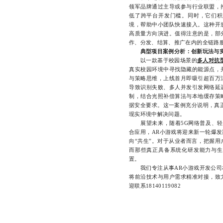
领军品牌通过主导或参与行业联盟，
低了跨平台开发门槛。同时，它们积
境，帮助中小团队快速接入。这种开
高质量方向演进。值得注意的是，部
作、分发、结算、推广在内的全链路
典型项目案例分析：创新玩法与
以一款基于校园场景的
多人对抗
真实校园环境中寻找隐藏的能源点，
与策略思维，上线首月即吸引超百万
导致识别失败、多人并发引发网络延
制，结合光照补偿算法与本地缓存策
据安全要求。这一案例充分说明，真
现实环境中解决问题。
展望未来，随着5G网络普及、轻量
合应用，AR小游戏将迎来新一轮爆发
向“共生”。对于从业者而言，把握
而那些真正具备系统化研发能力与生
置。
我们专注从事AR小游戏开发公司相
将前沿技术与用户需求精准对接，致
迎联系18140119082