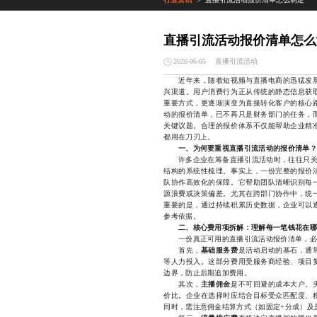
>
直播引流活动报价清单怎么
直播引流活动
2026-06-05
近年来，随着短视频与直播电商的迅猛发展
兴渠道。用户消费行为正从传统的静态信息获
重要方式，更逐渐演变为直接转化客户的核心
动的报价清单，已不再只是财务部门的任务，
关键议题。合理的报价体系不仅能帮助企业精
都用在刀刃上。
一、为何要重视直播引流活动的报价清单？
许多企业在筹备直播引流活动时，往往只关注“
结构的系统性梳理。事实上，一份完整的报价
队协作高效化的保障。它帮助团队清晰识别每
源浪费或决策偏差。尤其在跨部门协作中，统
重要的是，通过持续积累历史数据，企业可以
参考依据。
二、核心费用项拆解：理解每一笔钱花在哪
一份真正可用的直播引流活动报价清单，必
首先，
基础服务费
是活动启动的基石，通
等人力投入。这部分费用受服务商经验、项目
边界，防止后期追加费用。
其次，
主播佣金
是不可回避的成本大户。
价比。企业在选择时应结合目标受众匹配度、
同时，需注意佣金结算方式（如固定+分成）及