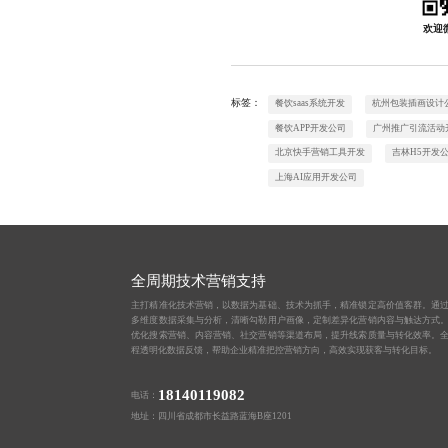
欢迎
标签：
餐饮saas系统开发
杭州包装插画设计
餐饮APP开发公司
广州推广引流活动
北京快手营销工具开发
吉林H5开发
上海AI应用开发公司
全周期技术营销支持
主打精准化技术营销，以数据为基础、技术为抓手，精准锁定高价值客群。通
多维度数据采集与分析，清晰勾勒用户画像，定制差异化营销内容与触达方式
优化搜索营销、内容营销、社交营销等渠道布局，提升线索质量与转化效率。
程透明化数据反馈，帮助企业精准把控营销方向，高效实现获客与转化目标。
18140119082
电话：
地址：四川省成都市长益路蓝海B座1201