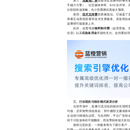
第三，
流量推广费
直接决定直播间的曝光
手磁力引擎）、社交媒体种草、KOC合作等。
分阶段投放策略，先小范围测试再放大预算。
第四，
技术支持费
容易被低估。它涵盖了
弹幕互动系统部署等技术支撑服务。若使用自
该费用可能显著上升。
此外，还需考虑
物料制作费
（如背景板、
住宿）以及
应急备用金
等隐性支出。这些看似琐
三、行业现状与报价模式差异分析
当前市场中，直播引流活动的报价呈现明显
均值，且常附带排他条款；而中腰部主播虽影
企业进行精细化运营。与此同时，平台广告投放
间千川投放单价可能翻倍，而淡季则有较大折扣
值得注意的是，一些服务商为了吸引客户，会推
陷阱——往往在服务内容上缩水，或后期以附