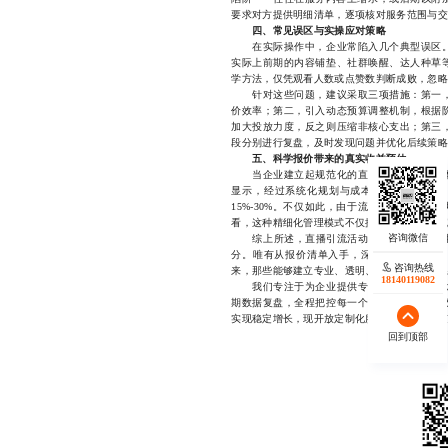
要求对方提供明细清单，逐项核对服务范围与交
四、常见误区与实操应对策略
在实际操作中，企业常陷入几个典型误区。
实际上前期的内容铺垫、社群唤醒、达人种草
学方法，仅凭观看人数或点赞数判断成败，忽略
针对这些问题，建议采取三项措施：第一，
价效率；第二，引入动态预算调整机制，根据
加大投放力度，反之则压缩非核心支出；第三
段分别进行复盘，及时发现问题并优化后续策略
五、科学报价带来的真实收益预估
当企业建立起规范化的直播引流活动报价体
显示，经过系统化规划与成本控制的企业，其
15%-30%。不仅如此，由于流程标准化，项
看，这种精细化管理模式不仅提升了营销资产沉
综上所述，直播引流活动已不再是“试水”性
分。唯有从报价清单入手，深入理解成本构成
咨询热线
来，那些能够建立专业、透明、可复制报价体系
18140119082
我们专注于为企业提供专业的直播引流活动
期数据复盘，全程把控每一个环节，确保活动
实现稳定增长，现开放定制化服务通道，欢迎随时联系
回到顶部